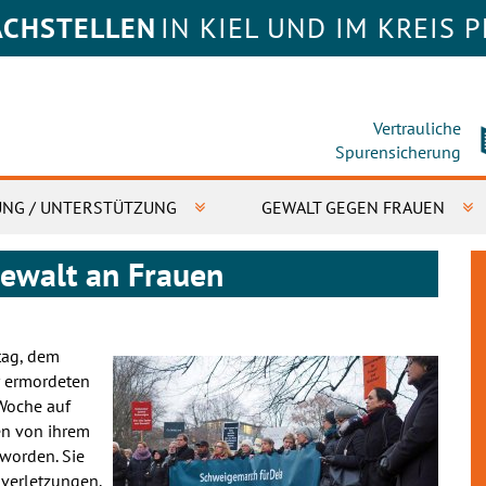
ACHSTELLEN
IN KIEL UND IM KREIS 
Vertrauliche
Spurensicherung
UNG / UNTERSTÜTZUNG
GEWALT GEGEN FRAUEN
ewalt an Frauen
tag, dem
r ermordeten
 Woche auf
en von ihrem
worden. Sie
verletzungen.