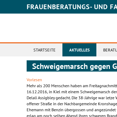
FRAUENBERATUNGS- UND F
Meta
STARTSEITE
AKTUELLES
BERAT
Schweigemarsch gegen G
Vorlesen
Mehr als 200 Menschen haben am Freitagnachmit
16.12.2016, in Kiel mit einem Schweigemarsch de
Delali Assigbley gedacht. Die 38-Jährige war letze
offener Straße in der Nachbargemeinde Kronshag
Ehemann mit Benzin übergossen und angezündet 
erlag am noch selben Abend ihren schweren Brand