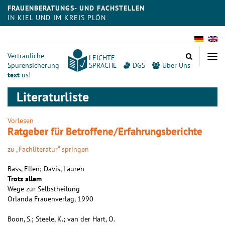
FRAUENBERATUNGS- UND FACHSTELLEN
IN KIEL UND IM KREIS PLÖN
Meta
Vertrauliche
LEICHTE
Spurensicherung
SPRACHE
DGS
Über Uns
text
us!
Literaturliste
Vorlesen
Ratgeber für Betroffene/Erfahrungsberichte
zu „Fachliteratur“ springen
Bass, Ellen; Davis, Lauren
Trotz allem
Wege zur Selbstheilung
Orlanda Frauenverlag, 1990
Boon, S.; Steele, K.; van der Hart, O.