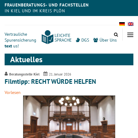
FRAUENBERATUNGS- UND FACHSTELLEN
IN KIEL UND IM KREIS PLÖN
Meta
Vertrauliche
LEICHTE
Spurensicherung
SPRACHE
DGS
Über Uns
text
us!
Aktuelles
Beratungsstelle Kiel
21. Januar 2026
Filmtipp: RECHT WÜRDE HELFEN
Vorlesen