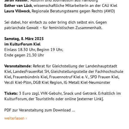
Sarah Kessler
, Autorin und Journalistin aus Hamburg
Esther van Lück
, wissenschaftliche Mitarbeiterin an der CAU Kiel
Laura Villwock
, Regionale Beratungsteams gegen Rechts (AWO)
Sei dabei, hör einfach zu oder bring dich selbst ein. Gegen
patriarchale Gewalt – für feministischen Zusammenhalt.
Samstag, 8. März 2025
im KulturForum Kiel
Einlass 18.30 Uhr, Beginn 19 Uhr,
Ende gegen 21.30 Uhr
Veranstaltende:
Referat für Gleichstellung der Landeshauptstadt
Kiel, LandesFrauenRat SH, Gleichstellungsstelle der Fachhochschule
Kiel, Frauenbündnis Kiel, Frauennotruf Kiel e. V., SPD Frauen Kiel,
Ver.di Kiel-Plön, DGB Kiel Region, IG Metall Kiel-Neumünster
Tickets:
3 Euro zzgl. VVK-Gebühr, Snack und Getränk. Erhältlich im
KulturForum, der TouristInfo oder online [externer Link].
PDF zur Veranstaltung zum Download …
weiterlesen ›