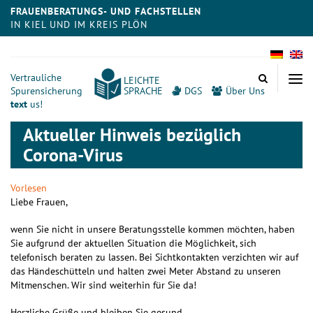
FRAUENBERATUNGS- UND FACHSTELLEN
IN KIEL UND IM KREIS PLÖN
Meta
Vertrauliche
LEICHTE
Spurensicherung
SPRACHE
DGS
Über Uns
text
us!
Aktueller Hinweis bezüglich
Corona-Virus
Vorlesen
Liebe Frauen,
wenn Sie nicht in unsere Beratungsstelle kommen möchten, haben
Sie aufgrund der aktuellen Situation die Möglichkeit, sich
telefonisch beraten zu lassen.
Bei Sichtkontakten verzichten wir auf
das Händeschütteln und halten zwei Meter Abstand zu unseren
Mitmenschen. Wir sind weiterhin für Sie da!
Herzliche Grüße und bleiben Sie gesund